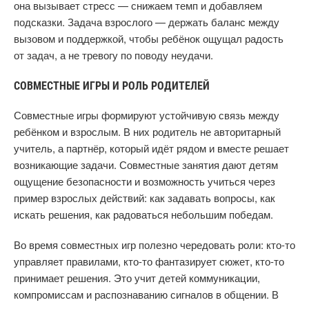
она вызывает стресс — снижаем темп и добавляем
подсказки. Задача взрослого — держать баланс между
вызовом и поддержкой, чтобы ребёнок ощущал радость
от задач, а не тревогу по поводу неудачи.
СОВМЕСТНЫЕ ИГРЫ И РОЛЬ РОДИТЕЛЕЙ
Совместные игры формируют устойчивую связь между
ребёнком и взрослым. В них родитель не авторитарный
учитель, а партнёр, который идёт рядом и вместе решает
возникающие задачи. Совместные занятия дают детям
ощущение безопасности и возможность учиться через
пример взрослых действий: как задавать вопросы, как
искать решения, как радоваться небольшим победам.
Во время совместных игр полезно чередовать роли: кто-то
управляет правилами, кто-то фантазирует сюжет, кто-то
принимает решения. Это учит детей коммуникации,
компромиссам и распознаванию сигналов в общении. В