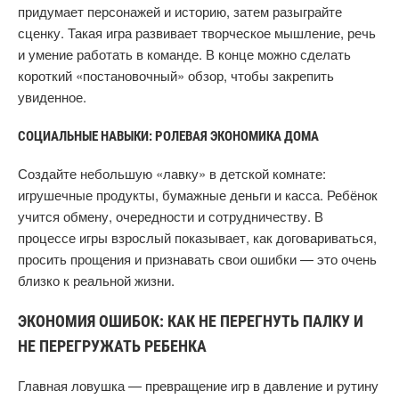
придумает персонажей и историю, затем разыграйте
сценку. Такая игра развивает творческое мышление, речь
и умение работать в команде. В конце можно сделать
короткий «постановочный» обзор, чтобы закрепить
увиденное.
СОЦИАЛЬНЫЕ НАВЫКИ: РОЛЕВАЯ ЭКОНОМИКА ДОМА
Создайте небольшую «лавку» в детской комнате:
игрушечные продукты, бумажные деньги и касса. Ребёнок
учится обмену, очередности и сотрудничеству. В
процессе игры взрослый показывает, как договариваться,
просить прощения и признавать свои ошибки — это очень
близко к реальной жизни.
ЭКОНОМИЯ ОШИБОК: КАК НЕ ПЕРЕГНУТЬ ПАЛКУ И
НЕ ПЕРЕГРУЖАТЬ РЕБЕНКА
Главная ловушка — превращение игр в давление и рутину