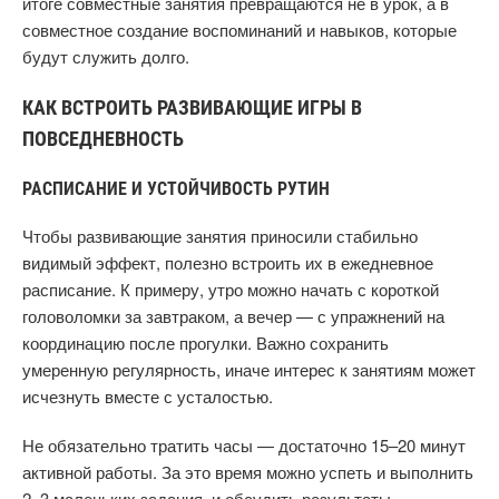
итоге совместные занятия превращаются не в урок, а в
совместное создание воспоминаний и навыков, которые
будут служить долго.
КАК ВСТРОИТЬ РАЗВИВАЮЩИЕ ИГРЫ В
ПОВСЕДНЕВНОСТЬ
РАСПИСАНИЕ И УСТОЙЧИВОСТЬ РУТИН
Чтобы развивающие занятия приносили стабильно
видимый эффект, полезно встроить их в ежедневное
расписание. К примеру, утро можно начать с короткой
головоломки за завтраком, а вечер — с упражнений на
координацию после прогулки. Важно сохранить
умеренную регулярность, иначе интерес к занятиям может
исчезнуть вместе с усталостью.
Не обязательно тратить часы — достаточно 15–20 минут
активной работы. За это время можно успеть и выполнить
2–3 маленьких задания, и обсудить результаты.