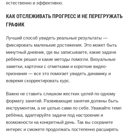
естественно и эффективно.
КАК ОТСЛЕЖИВАТЬ ПРОГРЕСС И НЕ ПЕРЕГРУЖАТЬ
ГРАФИК
Лучший способ увидеть реальные результаты —
фиксировать маленькие достижения. Это может быть
минутный дневник, где вы записываете, какие задачи
ребёнок решил и какие методы помогли. Визуальные
заметки, карточки с отметками и короткие видео-
признания — все это помогает увидеть динамику и
вовремя скорректировать курс.
Важно не ставить слишком жестких целей по одному
формату занятий. Развивающие занятия должны быть
инструментом, а не целью сами по себе. Уважайте темп
ребёнка, адаптируйте задачи под настроение и
возможности на конкретный день. Так вы сохраните
интерес и сможете продолжать постепенно расширять