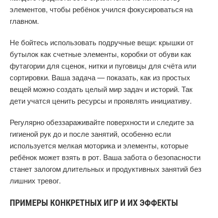
элементов, чтобы ребёнок учился фокусироваться на
главном.
Не бойтесь использовать подручные вещи: крышки от
бутылок как счетные элементы, коробки от обуви как
футагории для сценок, нитки и пуговицы для счёта или
сортировки. Ваша задача — показать, как из простых
вещей можно создать целый мир задач и историй. Так
дети учатся ценить ресурсы и проявлять инициативу.
Регулярно обеззараживайте поверхности и следите за
гигиеной рук до и после занятий, особенно если
используется мелкая моторика и элементы, которые
ребёнок может взять в рот. Ваша забота о безопасности
станет залогом длительных и продуктивных занятий без
лишних тревог.
ПРИМЕРЫ КОНКРЕТНЫХ ИГР И ИХ ЭФФЕКТЫ