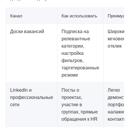
Канал
Как использовать
Преимуще
Доски вакансий
Подписка на
Широкий о
релевантные
мгновенн
категории,
отклик
настройка
фильтров,
таргетированные
резюме
LinkedIn и
Посты о
Легко
профессиональные
проектах,
демонстр
сети
участие в
портфоли
группах, прямые
налажива
обращения к HR
контакты