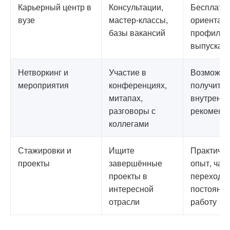
Карьерный центр в
Консультации,
Бесплатно
вузе
мастер-классы,
ориентаци
базы вакансий
профиль
выпуска
Нетворкинг и
Участие в
Возможно
мероприятия
конференциях,
получить
митапах,
внутренн
разговоры с
рекоменд
коллегами
Стажировки и
Ищите
Практиче
проекты
завершённые
опыт, час
проекты в
переход в
интересной
постоянн
отрасли
работу