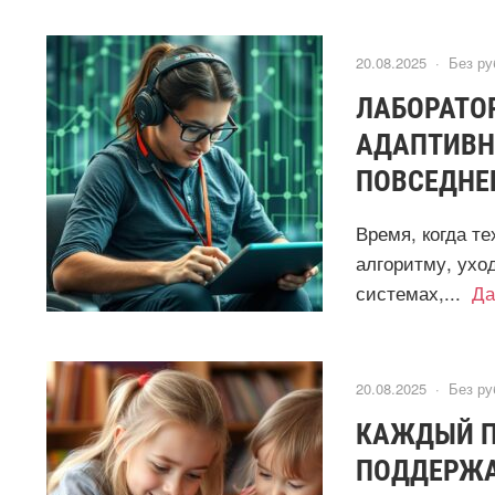
20.08.2025 ·
Без ру
ЛАБОРАТО
АДАПТИВН
ПОВСЕДНЕ
Время, когда т
алгоритму, ухо
системах,...
Да
20.08.2025 ·
Без ру
КАЖДЫЙ П
ПОДДЕРЖА