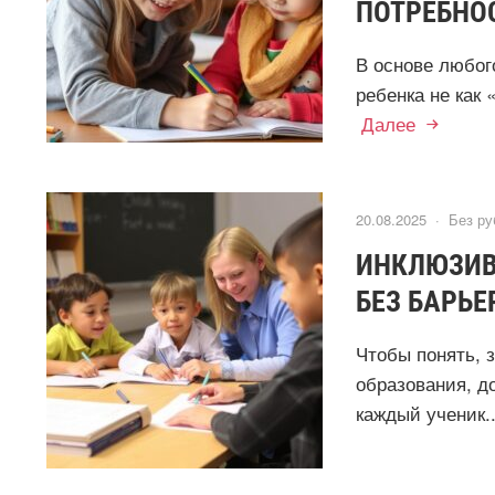
ПОТРЕБНО
В основе любог
ребенка не как 
Далее
20.08.2025 ·
Без ру
ИНКЛЮЗИВ
БЕЗ БАРЬЕ
Чтобы понять, з
образования, д
каждый ученик.