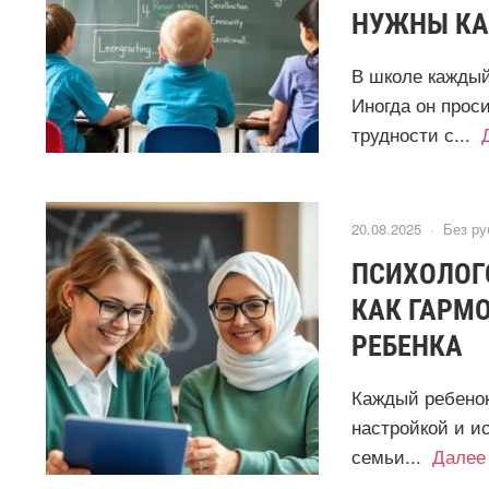
НУЖНЫ КА
В школе каждый
Иногда он прос
трудности с...
20.08.2025 ·
Без ру
ПСИХОЛОГ
КАК ГАРМО
РЕБЕНКА
Каждый ребенок
настройкой и и
семьи...
Далее