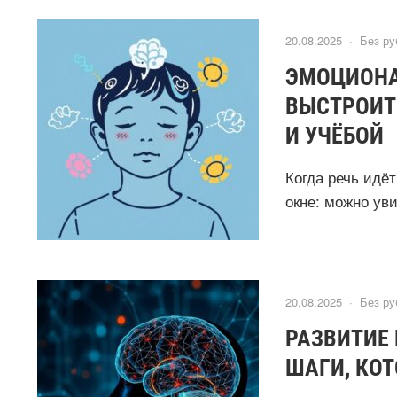
20.08.2025 ·
Без ру
ЭМОЦИОНА
ВЫСТРОИТ
И УЧЁБОЙ
Когда речь идёт
окне: можно уви
20.08.2025 ·
Без ру
РАЗВИТИЕ
ШАГИ, КО