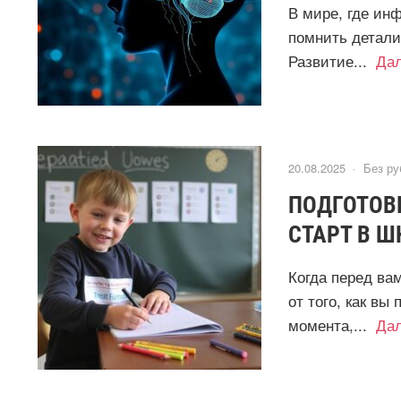
В мире, где ин
помнить детали
Развитие...
Да
20.08.2025 ·
Без ру
ПОДГОТОВК
СТАРТ В 
Когда перед ва
от того, как вы
момента,...
Да